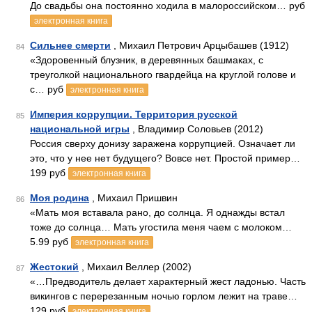
До свадьбы она постоянно ходила в малороссийском… руб
электронная книга
Сильнее смерти
, Михаил Петрович Арцыбашев (1912)
84
«Здоровенный блузник, в деревянных башмаках, с
треуголкой национального гвардейца на круглой голове и
с… руб
электронная книга
Империя коррупции. Территория русской
85
национальной игры
, Владимир Соловьев (2012)
Россия сверху донизу заражена коррупцией. Означает ли
это, что у нее нет будущего? Вовсе нет. Простой пример…
199 руб
электронная книга
Моя родина
, Михаил Пришвин
86
«Мать моя вставала рано, до солнца. Я однажды встал
тоже до солнца… Мать угостила меня чаем с молоком…
5.99 руб
электронная книга
Жестокий
, Михаил Веллер (2002)
87
«…Предводитель делает характерный жест ладонью. Часть
викингов с перерезанным ночью горлом лежит на траве…
129 руб
электронная книга