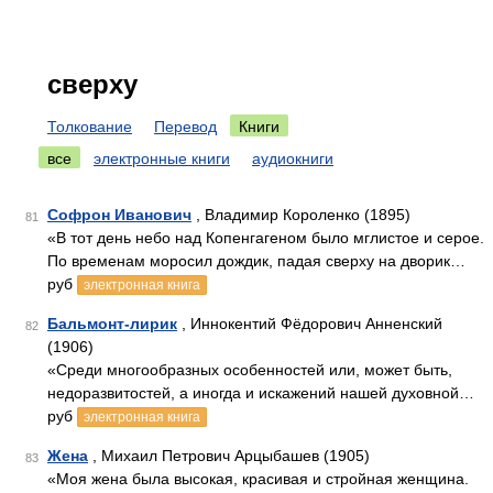
сверху
Толкование
Перевод
Книги
все
электронные книги
аудиокниги
Софрон Иванович
, Владимир Короленко (1895)
81
«В тот день небо над Копенгагеном было мглистое и серое.
По временам моросил дождик, падая сверху на дворик…
руб
электронная книга
Бальмонт-лирик
, Иннокентий Фёдорович Анненский
82
(1906)
«Среди многообразных особенностей или, может быть,
недоразвитостей, а иногда и искажений нашей духовной…
руб
электронная книга
Жена
, Михаил Петрович Арцыбашев (1905)
83
«Моя жена была высокая, красивая и стройная женщина.