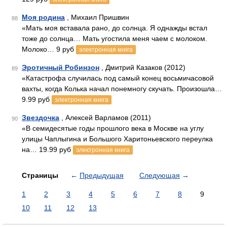
Моя родина
, Михаил Пришвин
88
«Мать моя вставала рано, до солнца. Я однажды встал
тоже до солнца… Мать угостила меня чаем с молоком.
Молоко… 9 руб
электронная книга
Эротичный Робинзон
, Дмитрий Казаков (2012)
89
«Катастрофа случилась под самый конец восьмичасовой
вахты, когда Колька начал понемногу скучать. Произошла…
9.99 руб
электронная книга
Звездочка
, Алексей Варламов (2011)
90
«В семидесятые годы прошлого века в Москве на углу
улицы Чаплыгина и Большого Харитоньевского переулка
на… 19.99 руб
электронная книга
Страницы
←
Предыдущая
Следующая
→
1
2
3
4
5
6
7
8
9
10
11
12
13